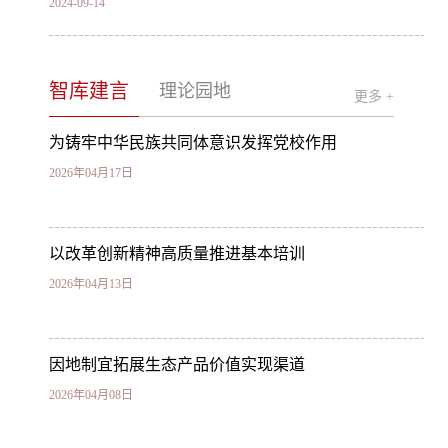
2024-09-14
我校举办辰能新能源公司第二期干部能力素质提
升培训班
智库建言
理论园地
更多 +
2024-07-08
为铸牢中华民族共同体意识发挥党校作用
2026年04月17日
以改革创新精神高质量推进基本培训
2026年04月13日
因地制宜拓展生态产品价值实现渠道
2026年04月08日