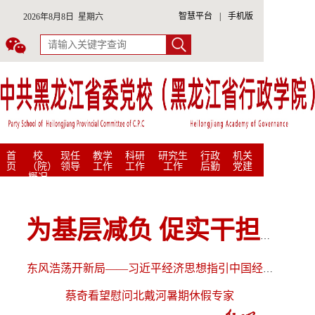
智慧平台
|
手机版
2026年8月8日 星期六
首
校
现任
教学
科研
研究生
行政
机关
页
（院）
领导
工作
工作
工作
后勤
党建
概况
为基层减负 促实干担当——《整治形式主义为基层减负若干规定》出台两周年观察
东风浩荡开新局——习近平经济思想指引中国经济高质量发展行稳…
蔡奇看望慰问北戴河暑期休假专家