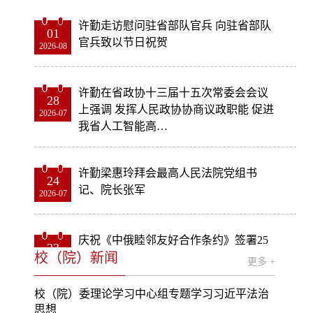
许勤走访慰问驻省部队官兵 向驻省部队
01
官兵致以节日祝贺
2026-08
许勤在省政协十三届十五次常委会会议
28
上强调 发挥人民政协协商议政职能 促进
2026-07
我省人工智能高…
许勤梁惠玲拜会最高人民法院党组书
24
记、院长张军
2026-07
庆祝《中俄睦邻友好合作条约》签署25
23
校（院）新闻
周年专场交响音乐会在哈举行
2026-07
更多 +
校（院）委理论学习中心组专题学习习近平法治
思想