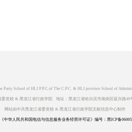
Party School of HLJ P.P.C.of The C.P.C. & HLJ province School of Administr
党校 & 黑龙江省行政学院 地址：黑龙江省哈尔滨市南岗区延兴路49号 邮
网站由中共黑龙江省委党校 & 黑龙江省行政学院文献信息中心制作
《中华人民共和国电信与信息服务业务经营许可证》编号：黑ICP备060056