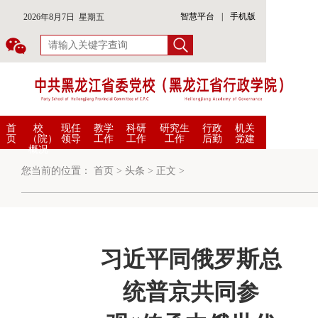
智慧平台
|
手机版
2026年8月7日 星期五
首
校
现任
教学
科研
研究生
行政
机关
页
（院）
领导
工作
工作
工作
后勤
党建
概况
您当前的位置：
首页
>
头条
>
正文
>
习近平同俄罗斯总
统普京共同参