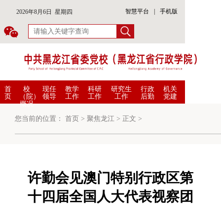
智慧平台
|
手机版
2026年8月6日 星期四
首
校
现任
教学
科研
研究生
行政
机关
页
（院）
领导
工作
工作
工作
后勤
党建
概况
您当前的位置：
首页
>
聚焦龙江
>
正文
>
许勤会见澳门特别行政区第
十四届全国人大代表视察团