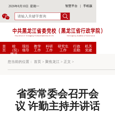
智慧平台
|
手机版
2026年8月10日 星期一
首
校
现任
教学
科研
研究生
行政
机关
页
（院）
领导
工作
工作
工作
后勤
党建
概况
您当前的位置：
首页
>
聚焦龙江
>
正文
>
省委常委会召开会
议 许勤主持并讲话