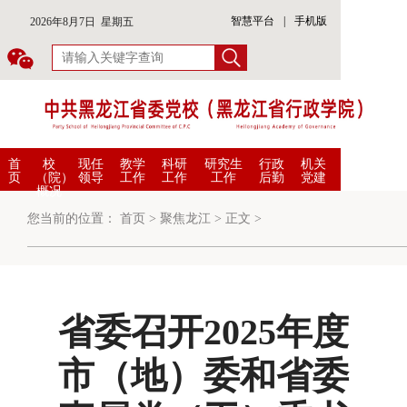
智慧平台
|
手机版
2026年8月7日 星期五
首
校
现任
教学
科研
研究生
行政
机关
页
（院）
领导
工作
工作
工作
后勤
党建
概况
您当前的位置：
首页
>
聚焦龙江
>
正文
>
省委召开2025年度
市（地）委和省委