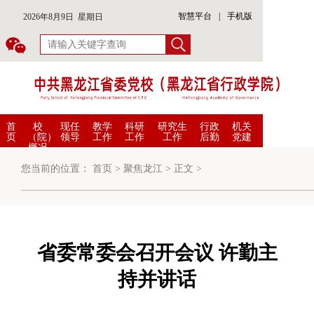
智慧平台
|
手机版
2026年8月9日 星期日
首
校
现任
教学
科研
研究生
行政
机关
页
（院）
领导
工作
工作
工作
后勤
党建
概况
您当前的位置：
首页
>
聚焦龙江
>
正文
>
省委常委会召开会议 许勤主
持并讲话