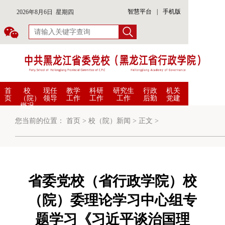
智慧平台
|
手机版
2026年8月6日 星期四
首
校
现任
教学
科研
研究生
行政
机关
页
（院）
领导
工作
工作
工作
后勤
党建
概况
您当前的位置：
首页
>
校（院）新闻
>
正文
>
省委党校（省行政学院）校
（院）委理论学习中心组专
题学习《习近平谈治国理