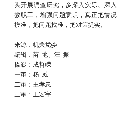
头
开展调查
研究，多深入实际
、
深入
教
职工，增强问题意识，
真正
把情况
摸准，把问题找准，把对策
提实
。
来源：机关
党
委
编辑：苗
地、汪
振
摄影：成哲嵘
一审：
杨 威
二审：王孝忠
三审：王宏宇