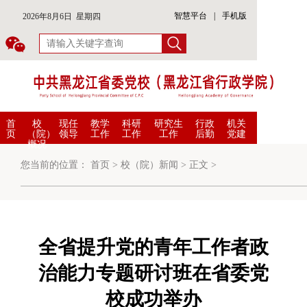
智慧平台
|
手机版
2026年8月6日 星期四
首
校
现任
教学
科研
研究生
行政
机关
页
（院）
领导
工作
工作
工作
后勤
党建
概况
您当前的位置：
首页
>
校（院）新闻
>
正文
>
全省提升党的青年工作者政
治能力专题研讨班在省委党
校成功举办