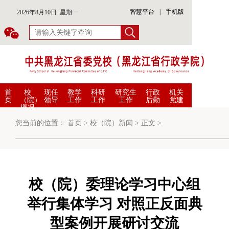
智慧平台
|
手机版
2026年8月10日 星期一
首
校
现任
教学
科研
研究生
行政
机关
页
（院）
领导
工作
工作
工作
后勤
党建
概况
您当前的位置：
首页
>
校（院）新闻
>
正文
>
校（院）委理论学习中心组
举行集体学习 对照正反面典
型案例开展研讨交流