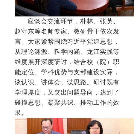
座谈会交流环节，朴林、张英、
赵守东等
名师专家、
教研骨干依次发
言
。大家
紧紧围绕习近平党建思想，
从理论渊源、科学内涵、龙江实践等
维度展开深度研讨，结合
校（院）
职
能
定位
、学科优势与支部建设实际，
谈认识、讲体会、谋思路。研讨既有
学理厚度，又突出问题导向，达到了
碰撞思想、凝聚共识、推动工作的效
果。