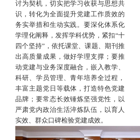
讨
为契机，切实把学习收获与思想共
识，转化为全面提升党建工作质效的
务实举措和生动实践。
要
深化体系化
学理化阐释
，
发挥学科优势，紧扣
“十
四个坚持”，依托课堂、课题、期刊推
出高质量成果，做好学理支撑
；要
推
动党建与业务深度融合
，
嵌入教学、
科研、学员管理、青年培养全过程，
丰富主题党日
等
载体，打造特色党建
品牌
；要
常态长效锤炼坚强党性
，
以
严肃党内政治生活淬炼队伍，以育人
实效、群众口碑检验党建成效。