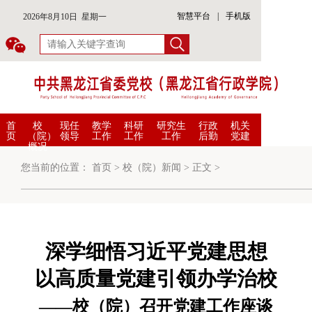
智慧平台
|
手机版
2026年8月10日 星期一
首
校
现任
教学
科研
研究生
行政
机关
页
（院）
领导
工作
工作
工作
后勤
党建
概况
您当前的位置：
首页
>
校（院）新闻
>
正文
>
深学细悟习近平党建思想
以高质量党建引领办学治校
——校（院）召开党建工作座谈