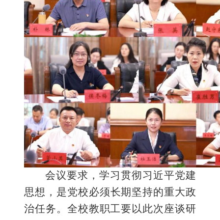
会议要求，
学习
贯彻
习近平党建
思想
，
是党校
必须
长期
坚持的
重大政
治任务
。
全校教职工要以此次座谈
研