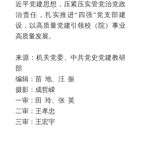
近平党建思想，压紧压实管党治党政
治责任，扎实推进
“四强”党
支部建
设，以高质量党建引领
校（院）
事业
高质量发展。
来源：机关党委
、中共党史党建教研
部
编辑：
苗 地
、
汪 振
摄影：
成哲嵘
一审：
田 玲
、张 英
二审：
王孝忠
三审：
王宏宇