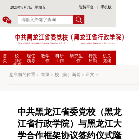
智慧平台
|
手机版
2026年8月7日 星期五
首
校
现任
教学
科研
研究生
行政
机关
页
（院）
领导
工作
工作
工作
后勤
党建
概况
您当前的位置：
首页
>
校（院）新闻
>
正文
>
中共黑龙江省委党校（黑龙
江省行政学院）与黑龙江大
学合作框架协议签约仪式隆