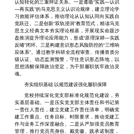
认知转化的三重辩证关系。一是遵循“实践—认识
—再实践”的马克思主义认识论规律，建立理论学
习效能评估体系，推动理论从认知认同向实践自
觉跃迁。二是创新“双轨浸润”教育范式，精读马克
思主义经典文本夯实理论根基，开展现实命题沙
盘推演提升理论应用能力，形成“原理深耕—实践
反哺”闭环。三是构建意识形态风险防控的“三维响
应体系”。通过教学科研全流程审查、传播资质分
级认证、动态监测预警，守住意识形态阵地，以
思想清醒保障政治坚定，为干部履职筑牢政治灵
魂。
夯实组织基础 以规范建设强化履职保障
党校持续深化党支部标准化规范化建设，夯
实基层基础。一是压实党支部主体责任和书记第
一责任人责任，建立党建工作责任清单，明确党
建工作重点、任务目标、时限要求，推动党建工
作与业务工作深度融合。二是从严加强党员教育
管理，推行党员亮身份、戴党徽、践承诺制度，