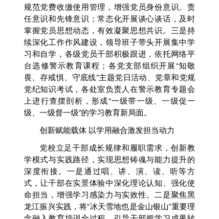
规范党费收缴使用管理，增强党员身份意识、责
任意识和先锋意识；常态化开展谈心谈话，及时
掌握党员思想动态，有效凝聚思想共识。三是持
续深化工作作风建设，领导班子带头开展集中学
习和自学，各级党员干部积极跟进，依托网络平
台选修警示教育课程；各党支部组织开展“知敬
畏、存戒惧、守底线”主题党日活动、党章和党规
党纪知识考试，各处室负责人在警示教育专题会
上进行查摆剖析，形成“一级带一级、一级促一
级、一级督一级”的学习教育新局面。
创新赋能载体 以学用融合激发担当动力
党校立足干部成长规律和履职需求，创新教
学模式与实践路径，实现思想铸魂与能力提升的
深度衔接。一是通过唱、讲、演、读、听等方
式，让干部在实景体验中深化理论认知、强化使
命担当，增强学习感染力与实效性。二是聚焦黑
龙江振兴实践，将“冰天雪地也是金山银山”重要理
念融入教育培训全过程，引导干部把学习成果转