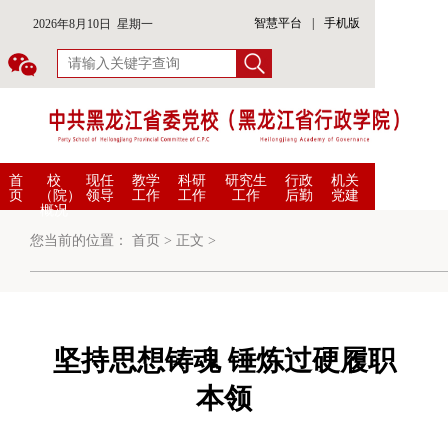
智慧平台
|
手机版
2026年8月10日 星期一
首
校
现任
教学
科研
研究生
行政
机关
页
（院）
领导
工作
工作
工作
后勤
党建
概况
您当前的位置：
首页
>
正文
>
坚持思想铸魂 锤炼过硬履职
本领