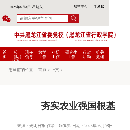
智慧平台
|
手机版
2026年8月8日 星期六
首
校
现任
教学
科研
研究生
行政
机关
页
（院）
领导
工作
工作
工作
后勤
党建
概况
您当前的位置：
首页
>
正文
>
夯实农业强国根基
来源：光明日报 作者：姬旭辉 日期：2025年05月08日