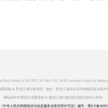
Party School of HLJ P.P.C.of The C.P.C. & HLJ province School of Administr
党校 & 黑龙江省行政学院 地址：黑龙江省哈尔滨市南岗区延兴路49号 邮
网站由中共黑龙江省委党校 & 黑龙江省行政学院文献信息中心制作
《中华人民共和国电信与信息服务业务经营许可证》编号：黑ICP备060056