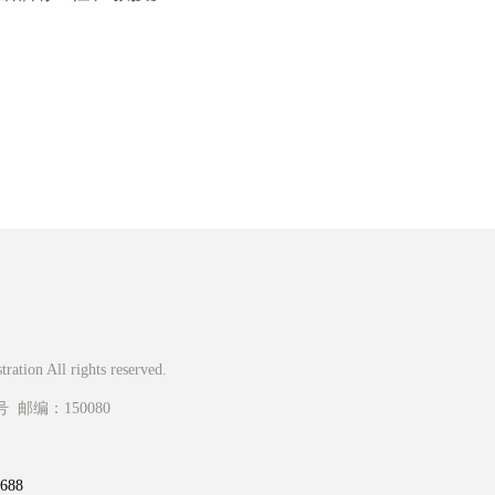
ation All rights reserved.
编：150080
88