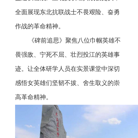
全面展现东北抗联战士不畏艰险、奋勇
作战的革命精神。
《碑前追思》聚焦八位巾帼英雄不
畏强敌、宁死不屈、壮烈投江的英雄事
迹。让全体研学人员在实景课堂中深切
感悟女英雄们坚韧不拔、舍生取义的崇
高革命精神。