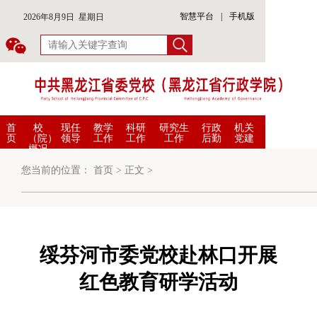
智慧平台
|
手机版
2026年8月9日 星期日
首
校
现任
教学
科研
研究生
行政
机关
页
（院）
领导
工作
工作
工作
后勤
党建
概况
您当前的位置：
首页
>
正文
>
绥芬河市委党校赴林口开展
红色教育研学活动