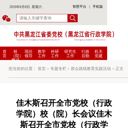
智慧平台
|
手机版
2026年8月8日 星期六
首
校
现任
教学
科研
研究生
行政
机关
页
（院）
领导
工作
工作
工作
后勤
党建
概况
您当前的位置：
首页
>
专题专栏
>
群众路线教育实践活动
>
正文
佳木斯召开全市党校（行政
学院）校（院）长会议佳木
斯召开全市党校（行政学