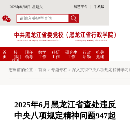
智慧平台
|
手机版
2026年8月8日 星期六
首
校
现任
教学
科研
研究生
行政
机关
页
（院）
领导
工作
工作
工作
后勤
党建
概况
您当前的位置：
首页
>
专题专栏
>
深入贯彻中央八项规定精神学习
2025年6月黑龙江省查处违反
中央八项规定精神问题947起