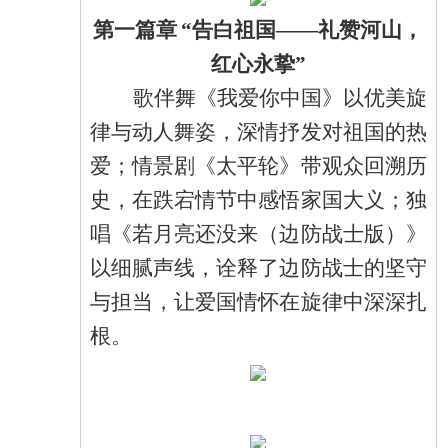
第一篇章
“告白祖国——礼赞河山，
红心永挚”
歌伴舞《我爱你中国》以优美旋
律与动人舞姿，深情抒发对祖国的热
爱；情景剧《太平轮》带观众回溯历
史，在跌宕情节中感悟家国大义；独
唱《若月亮还没来（边防战士版）》
以细腻声线，诠释了边防战士的坚守
与担当，让爱国情怀在旋律中深深扎
根。