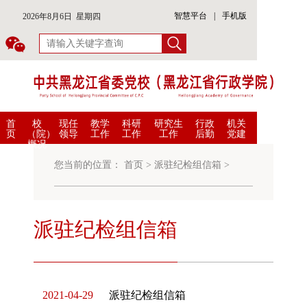
智慧平台
|
手机版
2026年8月6日 星期四
首
校
现任
教学
科研
研究生
行政
机关
页
（院）
领导
工作
工作
工作
后勤
党建
概况
您当前的位置：
首页
>
派驻纪检组信箱
>
派驻纪检组信箱
2021-04-29
派驻纪检组信箱